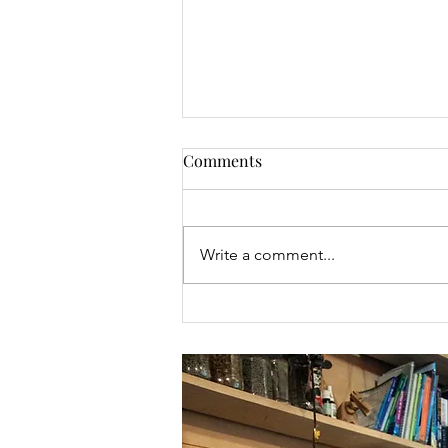
Comments
Write a comment...
Ouiee Ouiee We're Happy /
Laughter is the Best
Medicine.