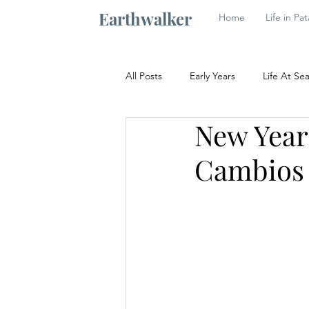
Earthwalker
Home
Life in Pa
All Posts
Early Years
Life At Se
New Year
La Vida Alta
Caminante De La 
Cambios 