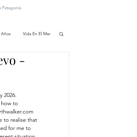
la Patagonia
 Años
Vida En El Mar
evo -
y 2026. 
 how to 
arthwalker.com 
to realise that 
ted for me to 
sent situation. 