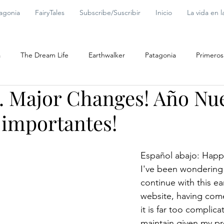
tagonia
FairyTales
Subscribe/Suscribir
Inicio
La vida en 
a
The Dream Life
Earthwalker
Patagonia
Primeros
. Major Changes! Año Nu
Tierra
Patagonia ES
importantes!
Español abajo: Happ
I've been wondering
continue with this e
website, having come 
it is far too complica
maintain given my pre