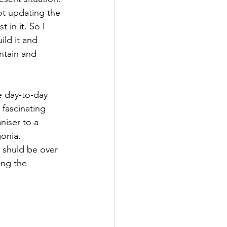
ot updating the 
t in it. So I 
ld it and 
ntain and 
e day-to-day 
fascinating 
niser to a 
gonia.
 shuld be over 
ing the 