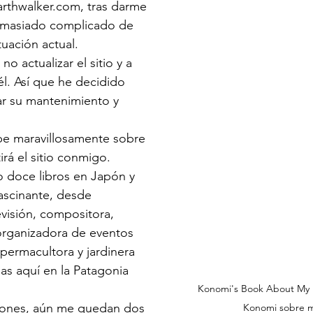
arthwalker.com, tras darme 
emasiado complicado de 
uación actual.
o actualizar el sitio y a 
él. Así que he decidido 
itar su mantenimiento y 
be maravillosamente sobre 
irá el sitio conmigo. 
 doce libros en Japón y 
fascinante, desde 
visión, compositora, 
 organizadora de eventos 
permacultora y jardinera 
as aquí en la Patagonia 
Konomi's Book About My Lif
iones, aún me quedan dos 
Konomi sobre m