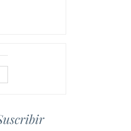
 To Be Alive - My Musical
ney
Suscribir