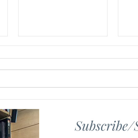
Laughter is the best
Glad
medicine.
Jour
Subscribe/